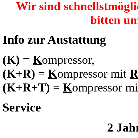
Wir sind schnellstmögli
bitten um
Info zur Austattung
(K)
=
K
ompressor,
(K+R)
=
K
ompressor mit
(K+R+T)
=
K
ompressor m
Service
2 Jah